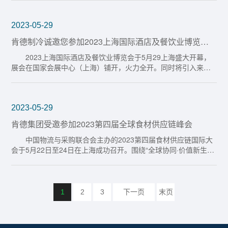
2023-05-29
肯德制冷诚邀您参加2023上海国际酒店及餐饮业博览
会，我们在3P20展台等你！
2023上海国际酒店及餐饮业博览会于5月29上海盛大开幕，
展会在国家会展中心（上海）铺开，火力全开。同时将引入来自
酒店及餐饮…
2023-05-29
肯德集团受邀参加2023第四届全球食材供应链峰会
中国物流与采购联合会主办的2023第四届食材供应链国际大
会于5月22日至24日在上海成功召开。围绕“全球协同·价值新生”
主题，…
1
2
3
下一页
末页